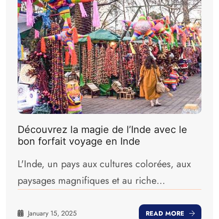
Découvrez la magie de l’Inde avec le
bon forfait voyage en Inde
L'Inde, un pays aux cultures colorées, aux
paysages magnifiques et au riche
patrimoine, est un lieu de vacances de rêve
pour les passagers au niveau international.
January 15, 2025
READ MORE