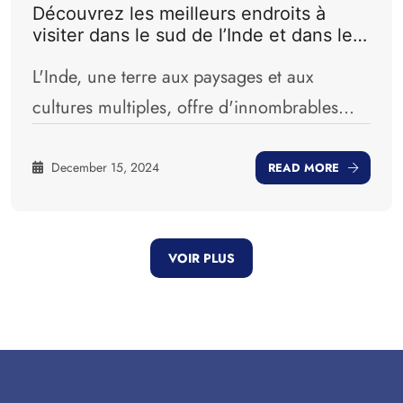
Découvrez les meilleurs endroits à
visiter dans le sud de l’Inde et dans le
nord de l’Inde pour un voyage
L'Inde, une terre aux paysages et aux
inoubliable
cultures multiples, offre d'innombrables
lieux de visites. Que vous choisissiez des
eaux calmes sereines, des collines
December 15, 2024
READ MORE
luxuriantes et verdoyantes ou des mervei...
VOIR PLUS